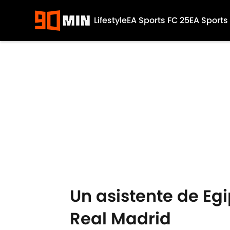
Lifestyle
EA Sports FC 25
EA Sports
Skip to main content
Un asistente de Eg
Real Madrid