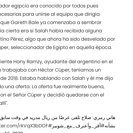
ador egipcio era conocido por todos pues
cesarias para unirse al equipo que dirigía
 que Gareth Bale ya comenzaba a sembrar
a cierta era si Salah había recibido alguna
ntino Pérez, algo que ahora ha sido desvelado por
úper, seleccionador de Egipto en aquella época.
eciente Hany Ramzy, ayudante del argentino en el
do trabajaba con Héctor Cúper, teníamos un
de 2018. Estaba hablando con Salah y él me dijo
o una oferta. La oferta fue realmente buena,
con el Señor Cúper y decidió quedarse con el
lí".
هاني رمزي: صلاح تلقى عرضًا من ريال مدريد في وقت سابق
tter.com/rkVqX3bDOF
#ONTime_Sports
#أقر_وأعترف_مع_شوبير
بشأنه