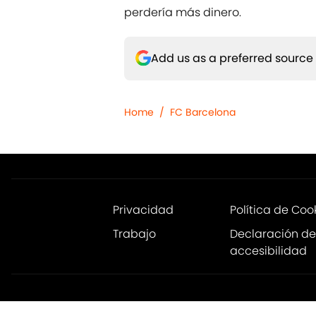
perdería más dinero.
Add us as a preferred source
Home
/
FC Barcelona
Privacidad
Política de Coo
Trabajo
Declaración de
accesibilidad