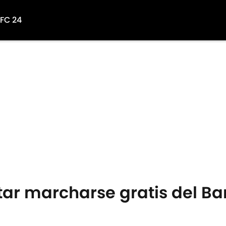
 FC 24
itar marcharse gratis del B