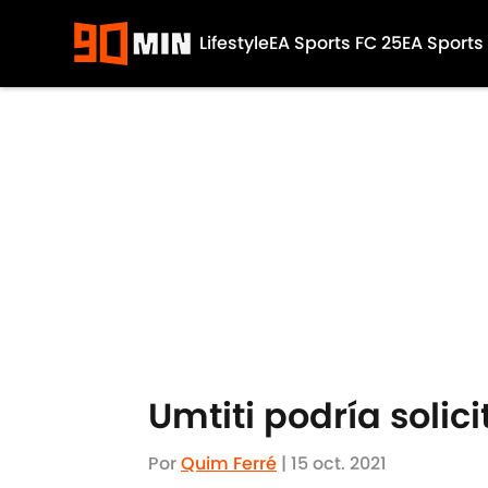
Lifestyle
EA Sports FC 25
EA Sports
Skip to main content
Umtiti podría solic
Por
Quim Ferré
|
15 oct. 2021