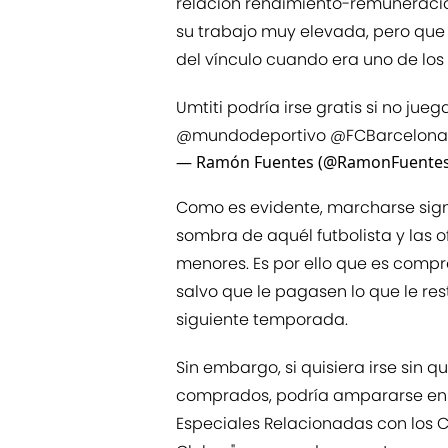
relación rendimiento-remuneraci
su trabajo muy elevada, pero que
del vínculo cuando era uno de lo
Umtiti podría irse gratis si no jue
@mundodeportivo
⁩ ⁦
@FCBarcelona
— Ramón Fuentes (@RamonFuente
Como es evidente, marcharse sign
sombra de aquél futbolista y las o
menores. Es por ello que es compr
salvo que le pagasen lo que le rest
siguiente temporada.
Sin embargo, si quisiera irse sin q
comprados, podría ampararse en el
Especiales Relacionadas con los C