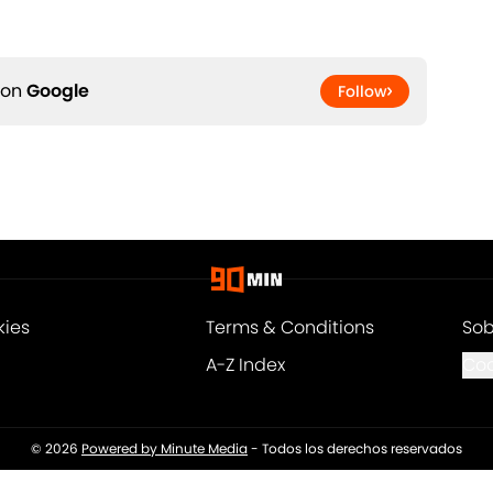
 on
Google
Follow
kies
Terms & Conditions
Sob
A-Z Index
Coo
© 2026
Powered by Minute Media
-
Todos los derechos reservados