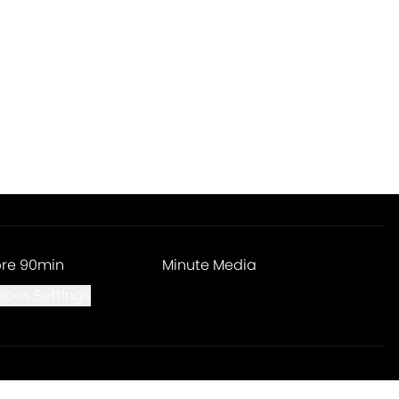
re 90min
Minute Media
kies Settings