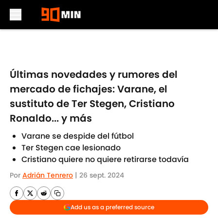
Skip to main content
Últimas novedades y rumores del
mercado de fichajes: Varane, el
sustituto de Ter Stegen, Cristiano
Ronaldo... y más
Varane se despide del fútbol
Ter Stegen cae lesionado
Cristiano quiere no quiere retirarse todavía
Por
Adrián Tenrero
|
26 sept. 2024
Add us as a preferred source