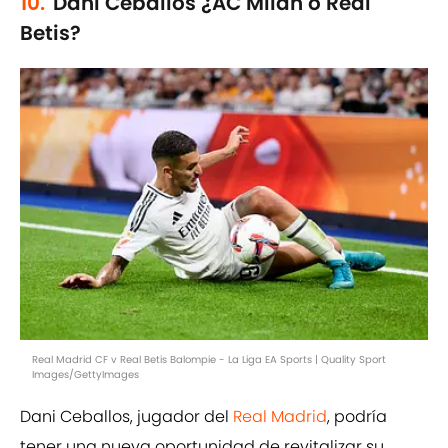
10.
Dani Ceballos ¿AC Milan o Real
Betis?
Real Madrid CF v Real Betis Balompie - La Liga EA Sports | Quality Sport
Images/GettyImages
Dani Ceballos, jugador del
Real Madrid
, podría
tener una nueva oportunidad de revitalizar su