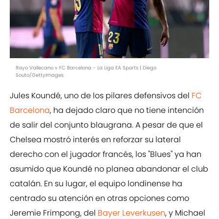
Rayo Vallecano v FC Barcelona - La Liga EA Sports | Diego
Souto/GettyImages
Jules Koundé, uno de los pilares defensivos del
FC
Barcelona
, ha dejado claro que no tiene intención
de salir del conjunto blaugrana. A pesar de que el
Chelsea mostró interés en reforzar su lateral
derecho con el jugador francés, los "Blues" ya han
asumido que Koundé no planea abandonar el club
catalán. En su lugar, el equipo londinense ha
centrado su atención en otras opciones como
Jeremie Frimpong, del
Bayer Leverkusen
, y Michael