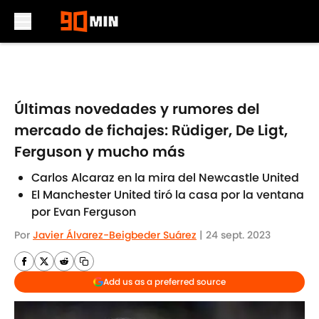
Skip to main content
Últimas novedades y rumores del
mercado de fichajes: Rüdiger, De Ligt,
Ferguson y mucho más
Carlos Alcaraz en la mira del Newcastle United
El Manchester United tiró la casa por la ventana
por Evan Ferguson
Por
Javier Álvarez-Beigbeder Suárez
|
24 sept. 2023
Add us as a preferred source