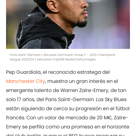
Paris Saint-Germain v Borussia Dortmund: Group F - UEFA Champions
League 2023/24 | Sebastian Frej/MB Media/GettyImages
Pep Guardiola, el reconocido estratega del
Manchester City
, muestra un gran interés en el
emergente talento de Warren Zaïre-Emery, de tan
solo 17 años, del Paris Saint-Germain. Los Sky Blues
están siguiendo de cerca su progresión en el fútbol
francés. Con un valor de mercado de 20 M€, Zaïre-
Emery se perfila como una promesa en el horizonte
del club inglés, aunque el PSG busca asegurar su