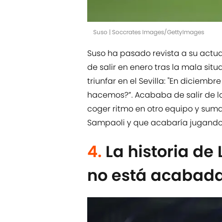
Suso | Soccrates Images/GettyImages
Suso ha pasado revista a su actua
de salir en enero tras la mala sit
triunfar en el Sevilla: "En diciemb
hacemos?”. Acababa de salir de la le
coger ritmo en otro equipo y sumar
Sampaoli y que acabaría jugando
4.
La historia de
no está acabad