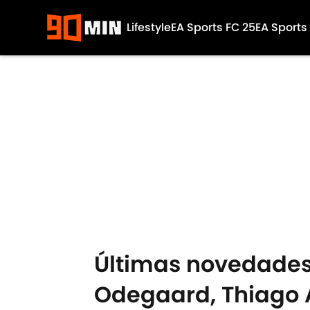
Lifestyle
EA Sports FC 25
EA Sports
Skip to main content
Últimas novedades 
Odegaard, Thiago 