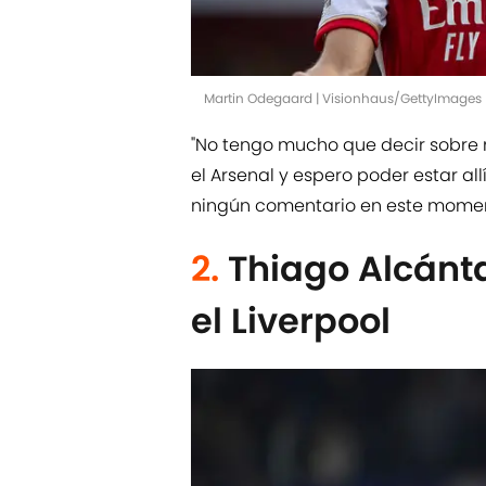
Martin Odegaard | Visionhaus/GettyImages
"No tengo mucho que decir sobre m
el Arsenal y espero poder estar al
ningún comentario en este moment
2.
Thiago Alcánta
el Liverpool