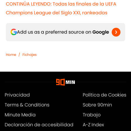
CONTINÚA LEYENDO: Todas las finales de la UEFA
Champions League del Siglo XXI, rankeadas
Add us as a preferred source on
Google
Home
/
Fichajes
Privacidad
Política de Cookies
Terms & Conditions
Sobre 90min
Minute Media
Trabajo
Declaración de accesibilidad
A-Z Index