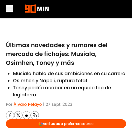
Skip to main content
Últimas novedades y rumores del
mercado de fichajes: Musiala,
Osimhen, Toney y más
Musiala habla de sus ambiciones en su carrera
Osimhen y Napoli, ruptura total
Toney podría acabar en un equipo top de
Inglaterra
Por
Álvaro Pelayo
|
27 sept. 2023
Add us as a preferred source