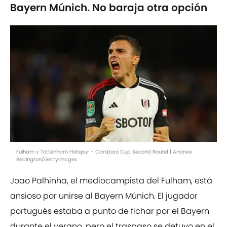
Bayern Múnich. No baraja otra opción
Fulham v Tottenham Hotspur - Carabao Cup Second Round | Andrew
Redington/GettyImages
Joao Palhinha, el mediocampista del Fulham, está
ansioso por unirse al Bayern Múnich. El jugador
portugués estaba a punto de fichar por el Bayern
durante el verano, pero el traspaso se detuvo en el