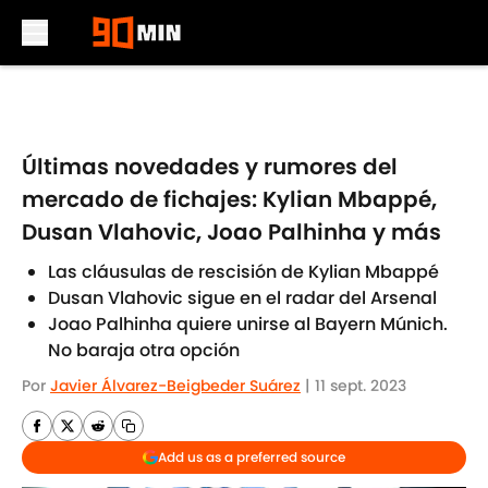
Skip to main content
Últimas novedades y rumores del
mercado de fichajes: Kylian Mbappé,
Dusan Vlahovic, Joao Palhinha y más
Las cláusulas de rescisión de Kylian Mbappé
Dusan Vlahovic sigue en el radar del Arsenal
Joao Palhinha quiere unirse al Bayern Múnich.
No baraja otra opción
Por
Javier Álvarez-Beigbeder Suárez
|
11 sept. 2023
Add us as a preferred source