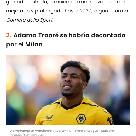
goleador estrella, ofreciéndole un nuevo contrato
mejorado y prolongado hasta 2027, según informa
Corriere dello Sport
.
2.
Adama Traoré se habría decantado
por el Milán
Wolverhampton Wanderers v Everton FC - Premier League | Malcolm
Couzens/GettyImages