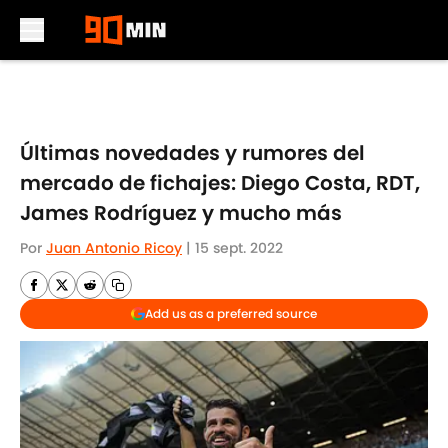
Skip to main content
Últimas novedades y rumores del
mercado de fichajes: Diego Costa, RDT,
James Rodríguez y mucho más
Por
Juan Antonio Ricoy
|
15 sept. 2022
Add us as a preferred source