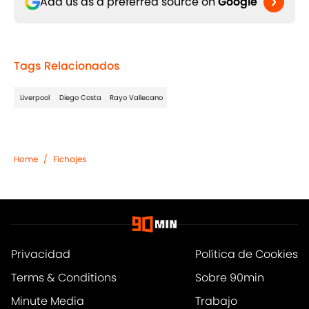
Add us as a preferred source on
Google
Tags Relacionados
Liverpool
Diego Costa
Rayo Vallecano
Home
/
Fichajes
Privacidad
Política de Cookies
Terms & Conditions
Sobre 90min
Minute Media
Trabajo