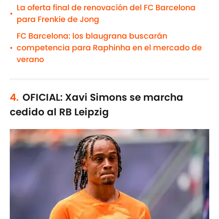
La oferta final de renovación del FC Barcelona
•
para Frenkie de Jong
FC Barcelona: los blaugrana buscarán
competencia para Raphinha en el mercado de
•
verano
4.
OFICIAL: Xavi Simons se marcha
cedido al RB Leipzig