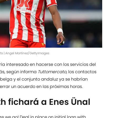
rts | Angel Martinez/GettyImages
taría interesado en hacerse con los servicios del
ás, según informa
Tuttomercato
, los contactos
 belga y el conjunto andaluz ya se habrían
errar un acuerdo en las próximas horas.
h fichará a Enes Ünal
 we go! Deal in place on initial loan with