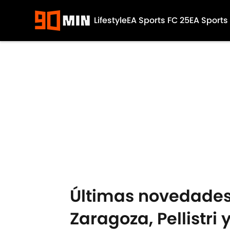
Lifestyle
EA Sports FC 25
EA Sports
Skip to main content
Últimas novedades 
Zaragoza, Pellistri