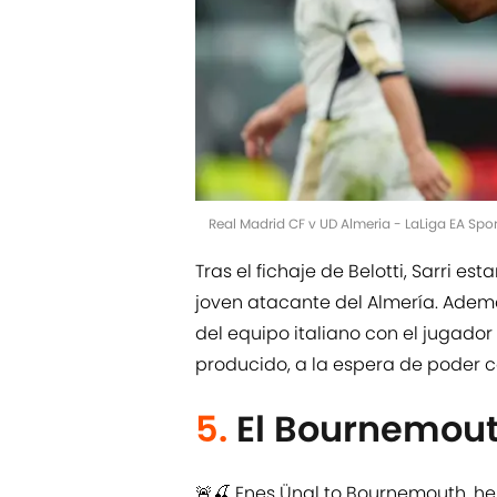
Real Madrid CF v UD Almeria - LaLiga EA Spo
Tras el fichaje de Belotti, Sarri es
joven atacante del Almería. Adem
del equipo italiano con el jugador
producido, a la espera de poder c
5.
El Bournemout
🚨🍒 Enes Ünal to Bournemouth, here