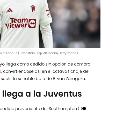
mier League | Sebastian Frej/MB Media/GettyImages
yo llega como cedido sin opción de compra
d
, convirtiéndose así en el octavo fichaje del
 suplir la sensible baja de Bryan Zaragoza.
 llega a la Juventus
s cedido proveniente del Southampton ⚪️⚫️