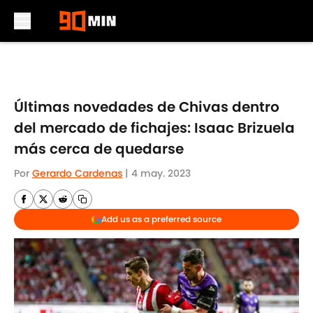
Skip to main content
Últimas novedades de Chivas dentro
del mercado de fichajes: Isaac Brizuela
más cerca de quedarse
Por
Gerardo Cardenas
|
4 may. 2023
Add us as a preferred source