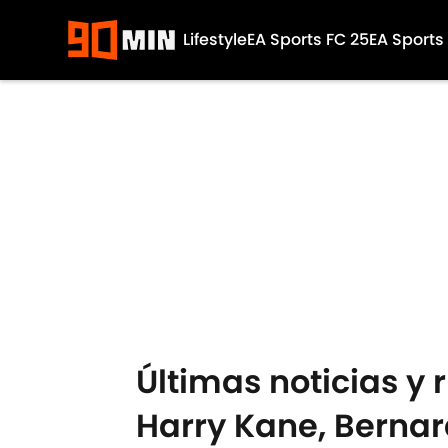
Lifestyle
EA Sports FC 25
EA Sports
Skip to main content
Últimas noticias y
Harry Kane, Bernard