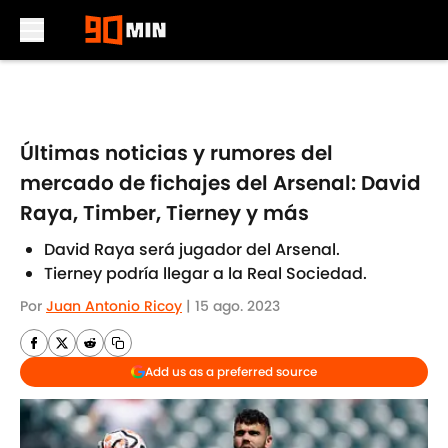
Skip to main content
Últimas noticias y rumores del
mercado de fichajes del Arsenal: David
Raya, Timber, Tierney y más
David Raya será jugador del Arsenal.
Tierney podría llegar a la Real Sociedad.
Por
Juan Antonio Ricoy
|
15 ago. 2023
Add us as a preferred source