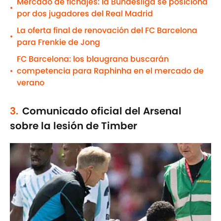
Mercado de fichajes: la Bundesliga se posiciona
•
por dos jugadores del Real Madrid
La oferta final de renovación del FC Barcelona
•
para Frenkie de Jong
FC Barcelona: los blaugrana buscarán
competencia para Raphinha en el mercado de
•
verano
3.
Comunicado oficial del Arsenal
sobre la lesión de Timber