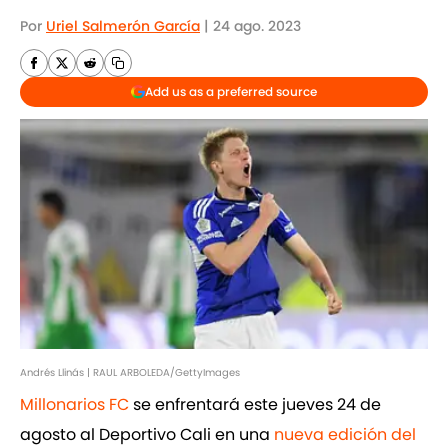
Por
Uriel Salmerón García
|
24 ago. 2023
Add us as a preferred source
Andrés Llinás | RAUL ARBOLEDA/GettyImages
Millonarios FC
se enfrentará este jueves 24 de
agosto al Deportivo Cali en una
nueva edición del