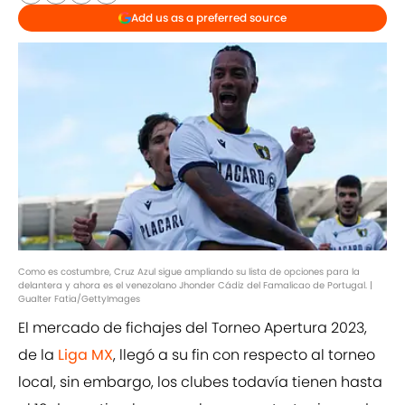
Add us as a preferred source
Como es costumbre, Cruz Azul sigue ampliando su lista de opciones para la
delantera y ahora es el venezolano Jhonder Cádiz del Famalicao de Portugal. |
Gualter Fatia/GettyImages
El mercado de fichajes del Torneo Apertura 2023,
de la
Liga MX
, llegó a su fin con respecto al torneo
local, sin embargo, los clubes todavía tienen hasta