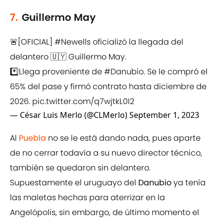
7.
Guillermo May
🚨[OFICIAL]
#Newells
oficializó la llegada del
delantero 🇺🇾 Guillermo May.
*️⃣Llega proveniente de
#Danubio
. Se le compró el
65% del pase y firmó contrato hasta diciembre de
2026.
pic.twitter.com/q7wjtkL0I2
— César Luis Merlo (@CLMerlo)
September 1, 2023
Al
Puebla
no se le está dando nada, pues aparte
de no cerrar todavía a su nuevo director técnico,
también se quedaron sin delantero.
Supuestamente el uruguayo del
Danubio
ya tenía
las maletas hechas para aterrizar en la
Angelópolis, sin embargo, de último momento el