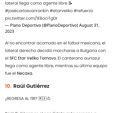
lateral llega como agente libre 📝
#josécarlosvanrankin
#etarveliko
#refuerzo
pic.twitter.com/1EBociTgDr
— Plano Deportivo (@PlanoDeportivo)
August 31,
2023
Al no encontrar acomodo en el fútbol mexicano, el
lateral derecho decidió marcharse a Bulgaria con
el
SFC Etar Veliko Tarnovo
. El canterano auriazul
llega como agente libre, mientras su último equipo
fue el
Necaxa
.
10.
Raúl Gutiérrez
¿REGRESA AL TRI? 🇲🇽🐴