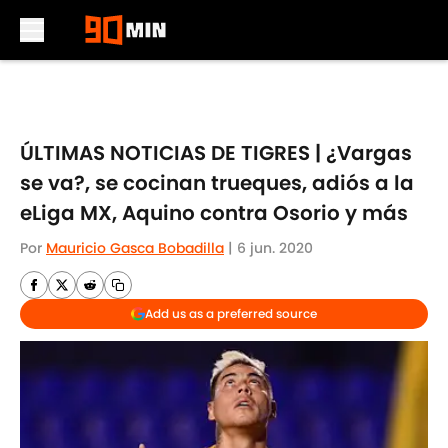
Skip to main content
ÚLTIMAS NOTICIAS DE TIGRES | ¿Vargas
se va?, se cocinan trueques, adiós a la
eLiga MX, Aquino contra Osorio y más
Por
Mauricio Gasca Bobadilla
|
6 jun. 2020
Add us as a preferred source