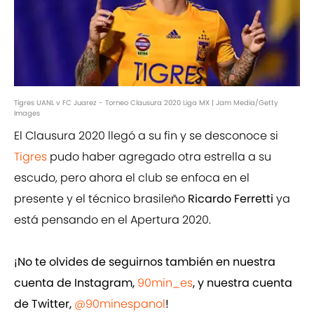
Tigres UANL v FC Juarez - Torneo Clausura 2020 Liga MX | Jam Media/Getty
Images
El Clausura 2020 llegó a su fin y se desconoce si
Tigres
pudo haber agregado otra estrella a su
escudo, pero ahora el club se enfoca en el
presente y el técnico brasileño
Ricardo Ferretti
ya
está pensando en el Apertura 2020.
¡No te olvides de seguirnos también en nuestra
cuenta de Instagram,
90min_es
, y nuestra cuenta
de Twitter,
@90minespanol
!