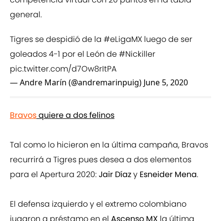
general.
Tigres se despidió de la
#eLigaMX
luego de ser
goleados 4-1 por el León de
#Nickiller
pic.twitter.com/d7Ow8rItPA
— Andre Marín (@andremarinpuig)
June 5, 2020
Bravos
quiere a dos felinos
Tal como lo hicieron en la última campaña, Bravos
recurrirá a Tigres pues desea a dos elementos
para el Apertura 2020:
Jair Díaz
y
Esneider Mena
.
El defensa izquierdo y el extremo colombiano
jugaron a préstamo en el
Ascenso MX
la última