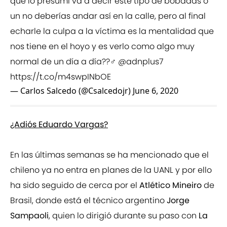
que lo presumí va a decir este tipo de bobadas o
un no deberías andar así en la calle, pero al final
echarle la culpa a la víctima es la mentalidad que
nos tiene en el hoyo y es verlo como algo muy
normal de un día a día??‍♂️
@adnplus7
https://t.co/m4swpINbOE
— Carlos Salcedo (@Csalcedojr)
June 6, 2020
¿Adiós Eduardo Vargas?
En las últimas semanas se ha mencionado que el
chileno ya no entra en planes de la UANL y por ello
ha sido seguido de cerca por el
Atlético Mineiro
de
Brasil, donde está el técnico argentino
Jorge
Sampaoli
, quien lo dirigió durante su paso con
La