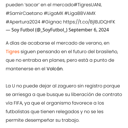
pueden ‘sacar’ en el mercado
#TigresUANL
#SamirCaetano
#LigaMX
#LigaBBVAMX
#Apertura2024
#Gignac
https://t.co/BjlBJDQHFK
— Soy Futbol (@_SoyFutbol_)
September 6, 2024
A días de acabarse el mercado de verano, en
Tigres
siguen pensando en el futuro del brasileño,
que no entraba en planes, pero está a punto de
mantenerse en el
Volcán
.
La U no puede dejar al zaguero sin registro porque
se arriesga a que busque su liberación de contrato
vía FIFA, ya que el organismo favorece a los
futbolistas que tienen relegados y no se les
permite desempeñar su trabajo.