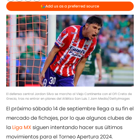
Add us as a preferred source
El defensa central Jordan Silva se marcha al Viejo Continente con el OFI Creta de
Grecia, tras no entrar en planes del Atlético San Luis. | Jam Media/GettyImages
El próximo sábado 14 de septiembre llega a su fin el
mercado de fichajes, por lo que algunos clubes de
la
Liga MX
siguen intentando hacer sus últimos
movimientos para el Torneo Apertura 2024.