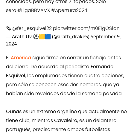
conocidos, pero hay otros 2 "tapados. Solo 1
será.
#LigaBBVAMX
#Apertura2024
🗞️
@fer_esquivel22
pic.twitter.com/m0E1gOS1qn
— Arath Uv ⚽🟨🟦 (@arath_drake5)
September 9,
2024
El
América
sigue firme en cerrar un fichaje antes
del cierre. De acuerdo al periodista
Fernando
Esquivel
, los emplumados tienen cuatro opciones,
pero sólo se conocen esos dos nombres, que ya
habían sido revelados desde la semana pasada.
Ounas
es un extremo argelino que actualmente no
tiene club, mientras
Cavaleiro
, es un delantero
portugués, precisamente ambos futbolistas