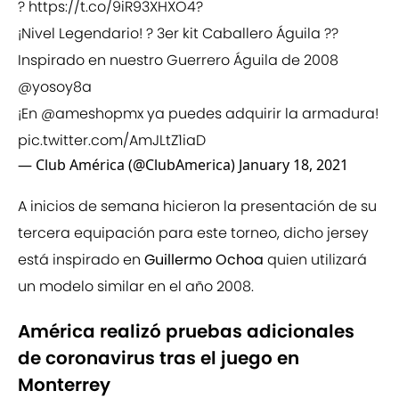
?
https://t.co/9iR93XHXO4
?
¡Nivel Legendario! ? 3er kit Caballero Águila ??️
Inspirado en nuestro Guerrero Águila de 2008
@yosoy8a
¡En
@ameshopmx
ya puedes adquirir la armadura!
pic.twitter.com/AmJLtZ1iaD
— Club América (@ClubAmerica)
January 18, 2021
A inicios de semana hicieron la presentación de su
tercera equipación para este torneo, dicho jersey
está inspirado en
Guillermo Ochoa
quien utilizará
un modelo similar en el año 2008.
América realizó pruebas adicionales
de coronavirus tras el juego en
Monterrey