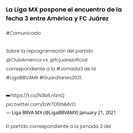
La Liga MX pospone el encuentro de la
fecha 3 entre América y FC Juárez
#Comunicado
Sobre la reprogramación del partido
@ClubAmerica
vs.
@fcjuarezoficial
correspondiente a la
#Jornada3
de la
#LigaBBVAMX
#Guard1anes2021
.
➡️
https://t.co/N3bfLn1znQ
pic.twitter.com/bW7D5tNMVO
— Liga BBVA MX (@LigaBBVAMX)
January 21, 2021
El partido correspondiente a la jornada 3 del