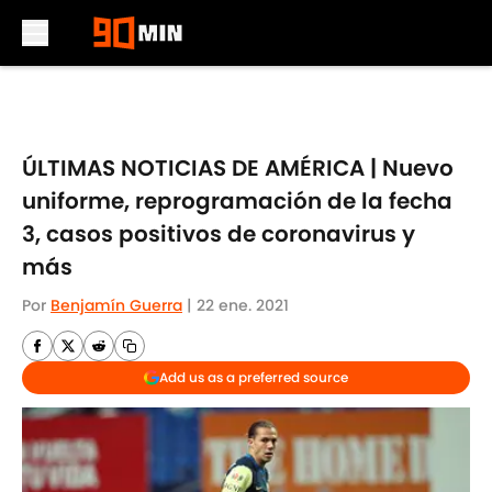
Skip to main content
ÚLTIMAS NOTICIAS DE AMÉRICA | Nuevo
uniforme, reprogramación de la fecha
3, casos positivos de coronavirus y
más
Por
Benjamín Guerra
|
22 ene. 2021
Add us as a preferred source