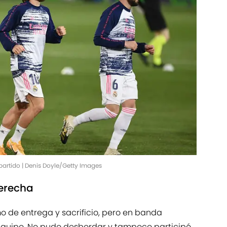
partido | Denis Doyle/Getty Images
erecha
o de entrega y sacrificio, pero en banda
equipo. No pudo desbordar y tampoco participó