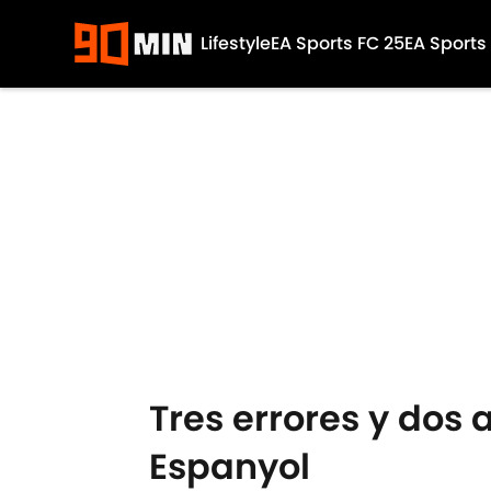
Lifestyle
EA Sports FC 25
EA Sports
Skip to main content
Tres errores y dos 
Espanyol