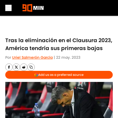
Skip to main content
Tras la eliminación en el Clausura 2023,
América tendría sus primeras bajas
Por
Uriel Salmerón García
|
22 may. 2023
Add us as a preferred source