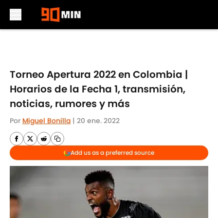
Skip to main content
Torneo Apertura 2022 en Colombia |
Horarios de la Fecha 1, transmisión,
noticias, rumores y más
Por
Miguel Bonilla
|
20 ene. 2022
Add us as a preferred source