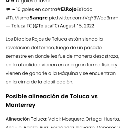
⚽ ➠ 17 goles a favor
🥅 ➠ 10 goles en contra
#𝗘𝗹𝗥𝗼𝗷𝗼EsTodo
|
#TuMisma𝗦𝗮𝗻𝗴𝗿𝗲
pic.twitter.com/VqYBWca3mm
— Toluca FC (@TolucaFC)
August 15, 2022
Los Diablos Rojos de Toluca están siendo la
revelación del torneo, luego de un pasado
semestre en donde les fue de manera desastroza,
en la atualidad vienen en una gran forma física y
vienen de ganarle a la Máquina y se encuentran
en la cima de la clasificación.
Posible alineación de Toluca vs
Monterrey
Alineación Toluca:
Volpi; Mosquera,Ortega, Huerta,
Angulo; Baeza, Ruiz; Fernández, Navarro, Meneses y