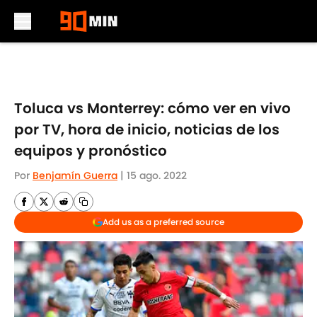
Skip to main content
Toluca vs Monterrey: cómo ver en vivo
por TV, hora de inicio, noticias de los
equipos y pronóstico
Por
Benjamín Guerra
|
15 ago. 2022
Add us as a preferred source