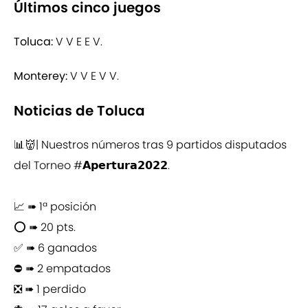
Últimos cinco juegos
Toluca:
V V E E V.
Monterey:
V V E V V.
Noticias de Toluca
📊👹| Nuestros números tras 9 partidos disputados
del Torneo
#𝗔𝗽𝗲𝗿𝘁𝘂𝗿𝗮𝟮𝟬𝟮𝟮
.
📈 ➠ 1ª posición
⭕️ ➠ 20 pts.
✅ ➠ 6 ganados
⛔ ➠ 2 empatados
❎ ➠ 1 perdido