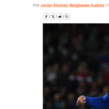
Por
Javier Álvarez-Beigbeder Suárez
|