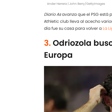
Ander Herrera | John Berry/GettyImages
Diario As
avanza que el PSG está 
Athletic club lleva al acecho varios
día fue su casa para volver a
La L
3.
Odriozola bus
Europa