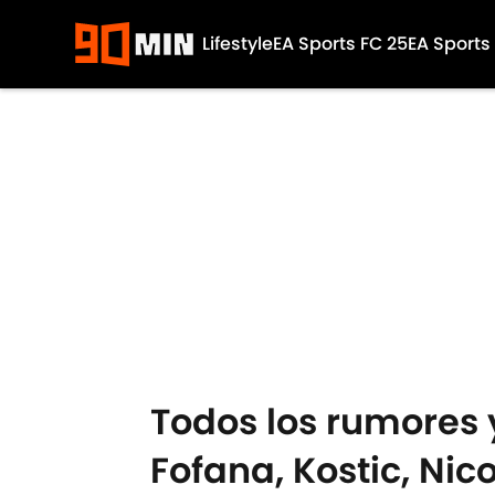
Lifestyle
EA Sports FC 25
EA Sports
Skip to main content
Todos los rumores 
Fofana, Kostic, Nic