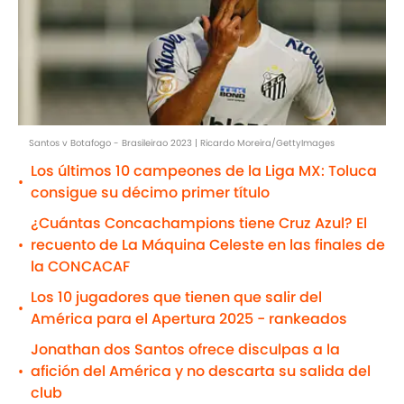
Santos v Botafogo - Brasileirao 2023 | Ricardo Moreira/GettyImages
Los últimos 10 campeones de la Liga MX: Toluca
•
consigue su décimo primer título
¿Cuántas Concachampions tiene Cruz Azul? El
recuento de La Máquina Celeste en las finales de
•
la CONCACAF
Los 10 jugadores que tienen que salir del
•
América para el Apertura 2025 - rankeados
Jonathan dos Santos ofrece disculpas a la
afición del América y no descarta su salida del
•
club