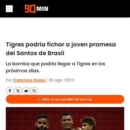
Skip to main content
Tigres podría fichar a joven promesa
del Santos de Brasil
La bomba que podría llegar a Tigres en los
próximos días.
Por
Francisco Rojas
|
26 ago. 2023
Add us as a preferred source