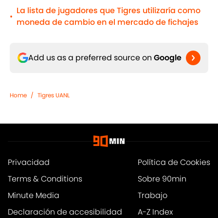
La lista de jugadores que Tigres utilizaría como
•
moneda de cambio en el mercado de fichajes
Add us as a preferred source on
Google
Home
/
Tigres UANL
Privacidad
Política de Cookies
Terms & Conditions
Sobre 90min
Minute Media
Trabajo
Declaración de accesibilidad
A-Z Index