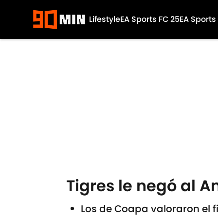
Lifestyle
EA Sports FC 25
EA Sports
Skip to main content
Tigres le negó al A
Los de Coapa valoraron el 