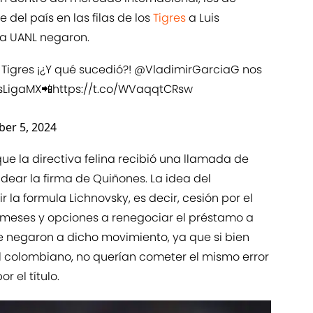
 del país en las filas de los
Tigres
a Luis
la UANL negaron.
Tigres ¡¿Y qué sucedió?!
@VladimirGarciaG
nos
sLigaMX
📲
https://t.co/WVaqqtCRsw
er 5, 2024
ue la directiva felina recibió una llamada de
ear la firma de Quiñones. La idea del
la formula Lichnovsky, es decir, cesión por el
4 meses y opciones a renegociar el préstamo a
 se negaron a dicho movimiento, ya que si bien
l colombiano, no querían cometer el mismo error
r el título.