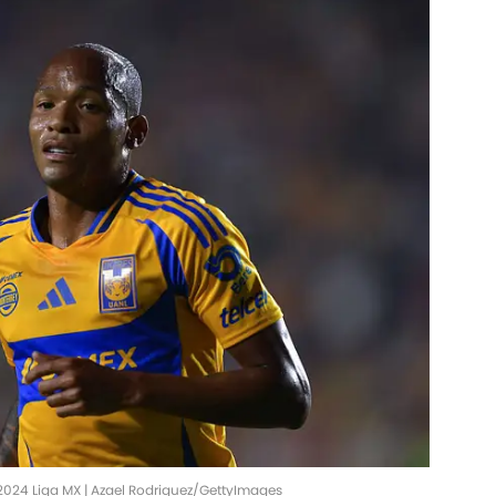
2024 Liga MX | Azael Rodriguez/GettyImages