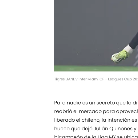
Tigres UANL v Inter Miami CF - Leagues Cup 
Para nadie es un secreto que la di
reabrió el mercado para aprovech
liberado el chileno, la intención e
hueco que dejó Julián Quiñones y s
bicampeón de la Liga MX se ubica