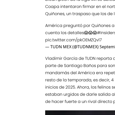
Coapa intentaron firmar en el norte
Quiñones, un traspaso que los de 
América preguntó por Quiñones a 
cuenta los detalles😱😱😱
#Insider
pic.twitter.com/pkOEMZQvl7
— TUDN MEX (@TUDNMEX)
Septemb
Vladimir García de TUDN reporta q
parte de Santiago Baños para sond
mandamás del América era repetir 
resto de la temporada, es decir, 
inicios de 2025. Ahora, los felinos
estaban urgidos de darle salida a
de hacer fuerte a un rival directo po