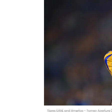
Tigres UANL and America - Torneo Apertura 