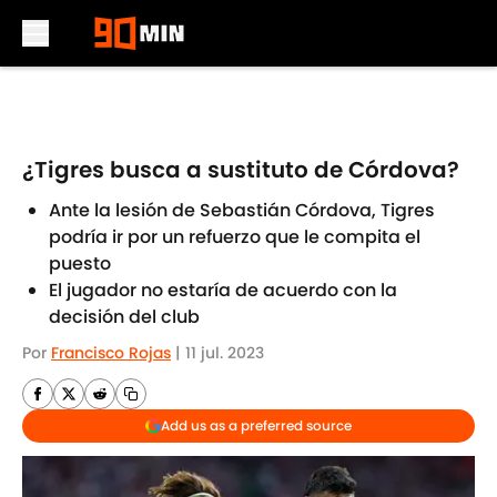
Skip to main content
¿Tigres busca a sustituto de Córdova?
Ante la lesión de Sebastián Córdova, Tigres
podría ir por un refuerzo que le compita el
puesto
El jugador no estaría de acuerdo con la
decisión del club
Por
Francisco Rojas
|
11 jul. 2023
Add us as a preferred source