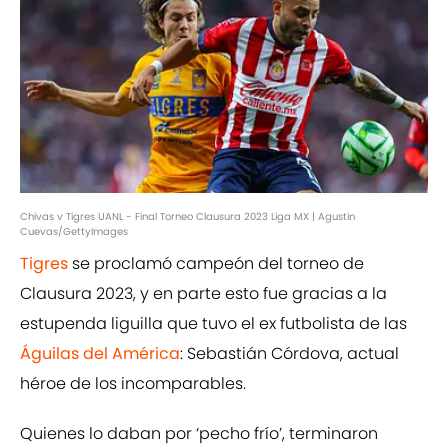
Chivas v Tigres UANL - Final Torneo Clausura 2023 Liga MX | Agustin
Cuevas/GettyImages
Tigres
se proclamó campeón del torneo de
Clausura 2023, y en parte esto fue gracias a la
estupenda liguilla que tuvo el ex futbolista de las
Águilas del América
: Sebastián Córdova, actual
héroe de los incomparables.
Quienes lo daban por ‘pecho frío’, terminaron