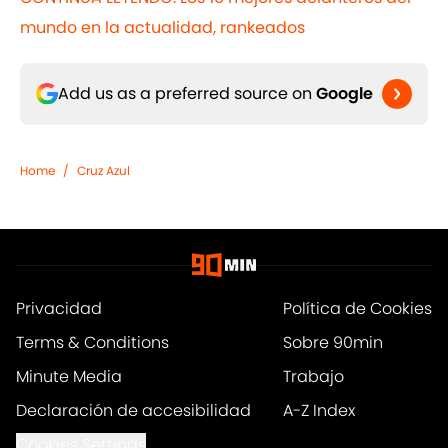
mundo en la actualidad, rankeados
Add us as a preferred source on
Google
Home
/
Cruz Azul
Privacidad
Política de Cookies
Terms & Conditions
Sobre 90min
Minute Media
Trabajo
Declaración de accesibilidad
A-Z Index
Cookies Settings