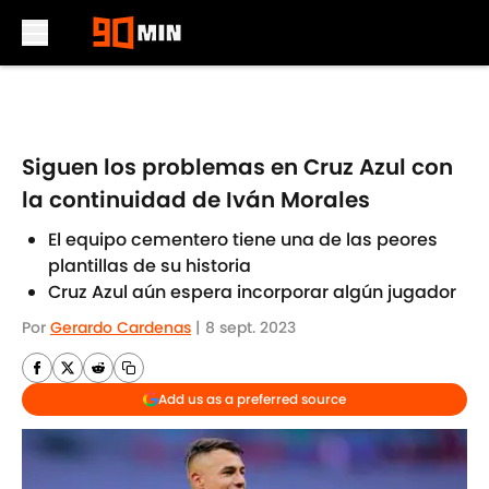
Skip to main content
Siguen los problemas en Cruz Azul con
la continuidad de Iván Morales
El equipo cementero tiene una de las peores
plantillas de su historia
Cruz Azul aún espera incorporar algún jugador
Por
Gerardo Cardenas
|
8 sept. 2023
Add us as a preferred source