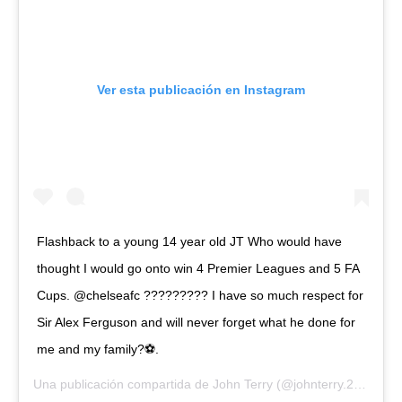
Ver esta publicación en Instagram
Flashback to a young 14 year old JT Who would have
thought I would go onto win 4 Premier Leagues and 5 FA
Cups. @chelseafc ????????? I have so much respect for
Sir Alex Ferguson and will never forget what he done for
me and my family?⚽️.
Una publicación compartida de
John Terry
(@johnterry.26) el
6 S