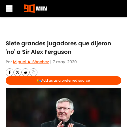
Skip to main content
Siete grandes jugadores que dijeron
'no' a Sir Alex Ferguson
Por
Miguel A. Sánchez
|
7 may. 2020
Add us as a preferred source