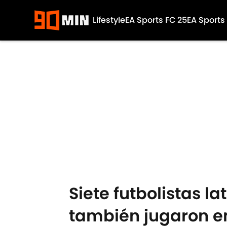
Lifestyle
EA Sports FC 25
EA Sports
Skip to main content
Siete futbolistas l
también jugaron en 