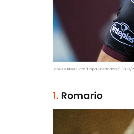
Lanus v River Plate "Copa Libertadores" 31/10
1.
Romario