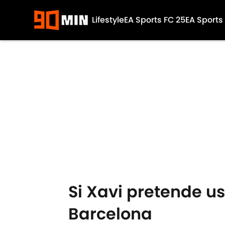
Lifestyle
EA Sports FC 25
EA Sports
Skip to main content
Si Xavi pretende u
Barcelona