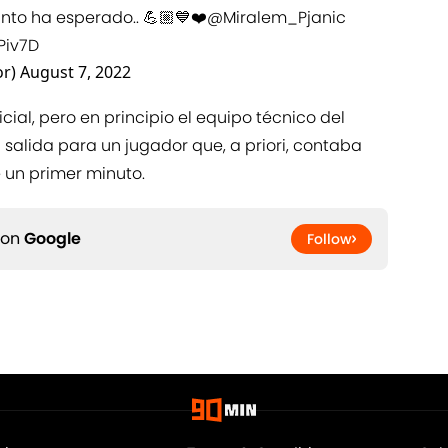
nto ha esperado.. 💪🏼💙❤️
@Miralem_Pjanic
Piv7D
or)
August 7, 2022
ial, pero en principio el equipo técnico del
alida para un jugador que, a priori, contaba
e un primer minuto.
 on
Google
Follow