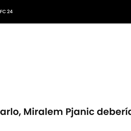
 FC 24
sarlo, Miralem Pjanic deberí