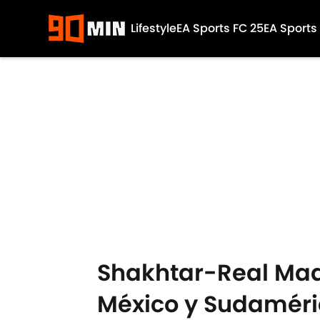
Lifestyle
EA Sports FC 25
EA Sports
Skip to main content
Shakhtar-Real Madr
México y Sudaméric