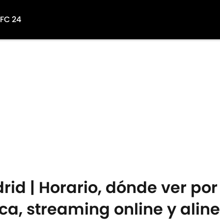
 FC 24
id | Horario, dónde ver por
a, streaming online y alin