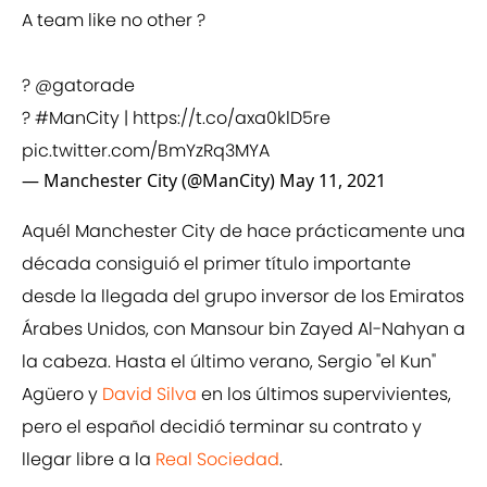
A team like no other ?
?
@gatorade
?
#ManCity
|
https://t.co/axa0klD5re
pic.twitter.com/BmYzRq3MYA
— Manchester City (@ManCity)
May 11, 2021
Aquél Manchester City de hace prácticamente una
década consiguió el primer título importante
desde la llegada del grupo inversor de los Emiratos
Árabes Unidos, con Mansour bin Zayed Al-Nahyan a
la cabeza. Hasta el último verano, Sergio "el Kun"
Agüero y
David Silva
en los últimos supervivientes,
pero el español decidió terminar su contrato y
llegar libre a la
Real Sociedad
.