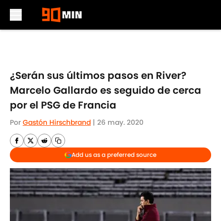
Skip to main content
¿Serán sus últimos pasos en River?
Marcelo Gallardo es seguido de cerca
por el PSG de Francia
Por
Gastón Hirschbrand
|
26 may. 2020
Add us as a preferred source