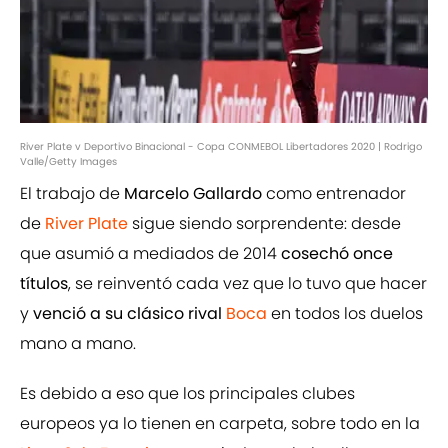
River Plate v Deportivo Binacional - Copa CONMEBOL Libertadores 2020 | Rodrigo
Valle/Getty Images
El trabajo de
Marcelo Gallardo
como entrenador
de
River Plate
sigue siendo sorprendente: desde
que asumió a mediados de 2014
cosechó once
títulos
, se reinventó cada vez que lo tuvo que hacer
y
venció a su clásico rival
Boca
en todos los duelos
mano a mano.
Es debido a eso que los principales clubes
europeos ya lo tienen en carpeta, sobre todo en la