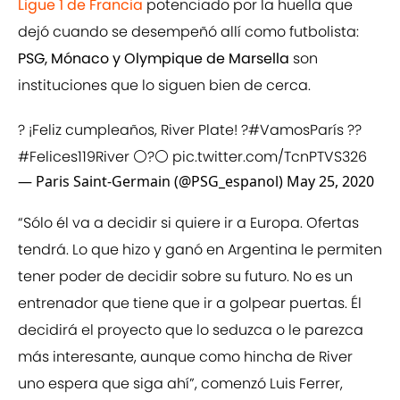
Ligue 1 de Francia
potenciado por la huella que
dejó cuando se desempeñó allí como futbolista:
PSG, Mónaco y Olympique de Marsella
son
instituciones que lo siguen bien de cerca.
? ¡Feliz cumpleaños, River Plate! ?
#VamosParís
??
#Felices119River
⚪?⚪
pic.twitter.com/TcnPTVS326
— Paris Saint-Germain (@PSG_espanol)
May 25, 2020
“Sólo él va a decidir si quiere ir a Europa. Ofertas
tendrá. Lo que hizo y ganó en Argentina le permiten
tener poder de decidir sobre su futuro. No es un
entrenador que tiene que ir a golpear puertas. Él
decidirá el proyecto que lo seduzca o le parezca
más interesante, aunque como hincha de River
uno espera que siga ahí”, comenzó Luis Ferrer,