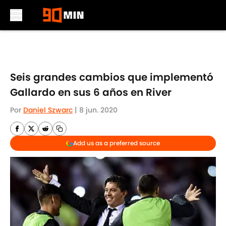
Skip to main content
Seis grandes cambios que implementó
Gallardo en sus 6 años en River
Por
Daniel Szwarc
|
8 jun. 2020
Add us as a preferred source