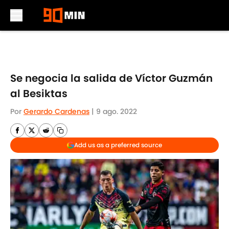
Skip to main content
Se negocia la salida de Víctor Guzmán
al Besiktas
Por
Gerardo Cardenas
|
9 ago. 2022
Add us as a preferred source