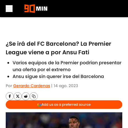
Skip to main content
¿Se irá del FC Barcelona? La Premier
League viene a por Ansu Fati
Varios equipos de la Premier podrían presentar
una oferta por el extremo
Ansu sigue sin querer irse del Barcelona
Por
Gerardo Cardenas
|
14 ago. 2023
Add us as a preferred source