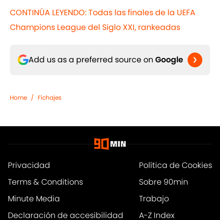
CONTINÚA LEYENDO: Todas las finales de la UEFA
Champions League del Siglo XXI, rankeadas
Add us as a preferred source on
Google
Home
/
Fichajes
Privacidad
Política de Cookies
Terms & Conditions
Sobre 90min
Minute Media
Trabajo
Declaración de accesibilidad
A-Z Index