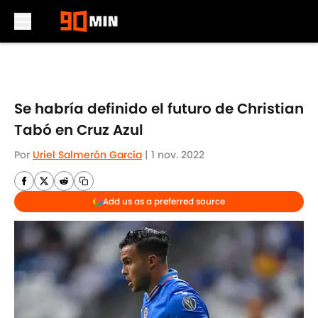
Skip to main content
Se habría definido el futuro de Christian
Tabó en Cruz Azul
Por
Uriel Salmerón García
|
1 nov. 2022
Add us as a preferred source