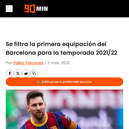
Skip to main content
Se filtra la primera equipación del
Barcelona para la temporada 2021/22
Por
Pablo Falcones
|
2 mar. 2021
Add us as a preferred source