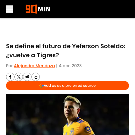
Skip to main content
Se define el futuro de Yeferson Soteldo:
¿vuelve a Tigres?
Por
Alejandro Mendoza
|
4 abr. 2023
Add us as a preferred source