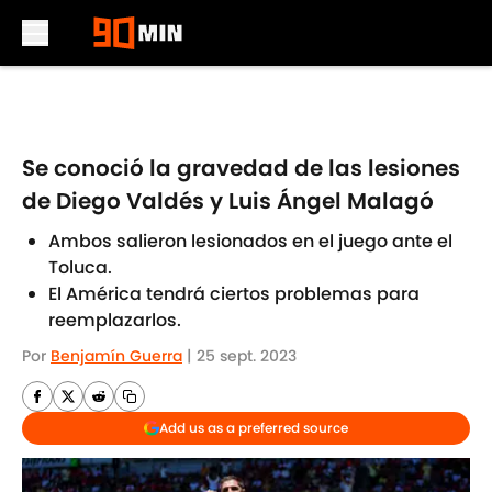
Skip to main content
Se conoció la gravedad de las lesiones
de Diego Valdés y Luis Ángel Malagó
Ambos salieron lesionados en el juego ante el
Toluca.
El América tendrá ciertos problemas para
reemplazarlos.
Por
Benjamín Guerra
|
25 sept. 2023
Add us as a preferred source