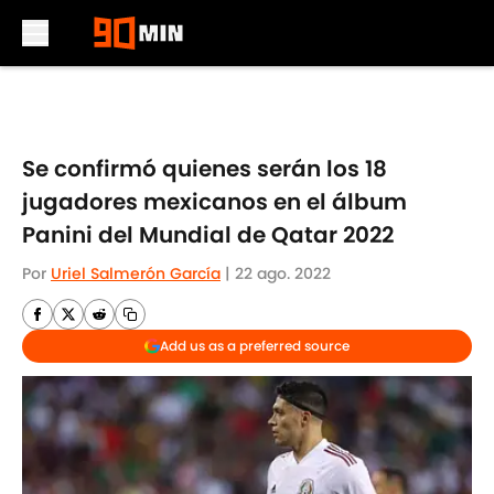
Skip to main content
Se confirmó quienes serán los 18
jugadores mexicanos en el álbum
Panini del Mundial de Qatar 2022
Por
Uriel Salmerón García
|
22 ago. 2022
Add us as a preferred source