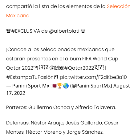
compartió la lista de los elementos de la
Selección
Mexicana
.
🚨
#EXCLUSIVA
de
@albertolati
🚨
¡Conoce a los seleccionados mexicanos que
estarán presentes en el álbum FIFA World Cup
Qatar 2022™! 🇲🇽🤩🙌🏽
#Qatar2022
🇶🇦 |
#EstampaTuPasión
📕
pic.twitter.com/F2dKbe3a10
— Panini Sport Mx 🇶🇦🏆🌏 (@PaniniSportMx)
August
17, 2022
Porteros: Guillermo Ochoa y Alfredo Talavera.
Defensas: Néstor Araujo, Jesús Gallardo, César
Montes, Héctor Moreno y Jorge Sánchez.