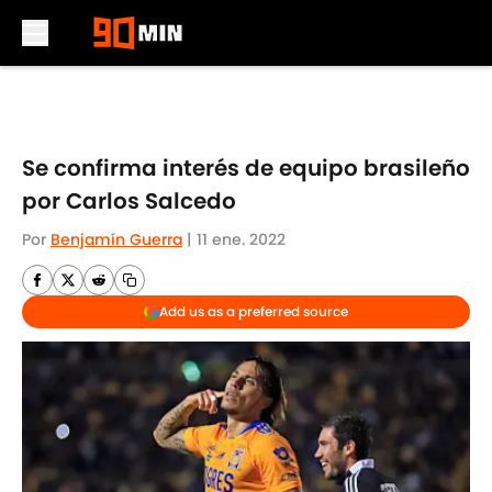
Skip to main content
Se confirma interés de equipo brasileño
por Carlos Salcedo
Por
Benjamín Guerra
|
11 ene. 2022
Add us as a preferred source