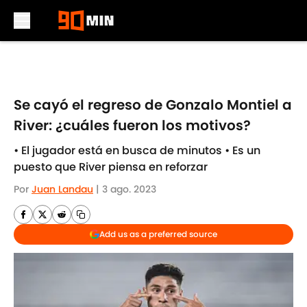
Skip to main content
Se cayó el regreso de Gonzalo Montiel a
River: ¿cuáles fueron los motivos?
• El jugador está en busca de minutos • Es un
puesto que River piensa en reforzar
Por
Juan Landau
|
3 ago. 2023
Add us as a preferred source