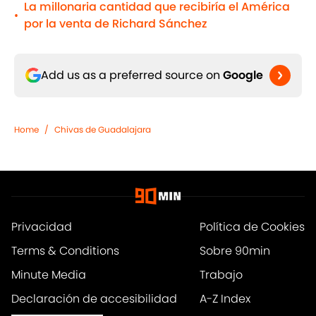
La millonaria cantidad que recibiría el América
•
por la venta de Richard Sánchez
Add us as a preferred source on
Google
Home
/
Chivas de Guadalajara
Privacidad
Política de Cookies
Terms & Conditions
Sobre 90min
Minute Media
Trabajo
Declaración de accesibilidad
A-Z Index