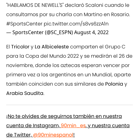
"HABLAMOS DE NEWELL'S" declaró Scaloni cuando le
consultamos por su charla con Martino en Rosario.
#SportsCenter
pic.twitter.com/s8vs6zzA1n
— SportsCenter (@SC_ESPN)
August 4, 2022
El
Tricolor
y
La Albiceleste
comparten el Grupo C
para la Copa del Mundo 2022 y se medirán el 26 de
noviembre, donde los aztecas esperan vencer por
primera vez a los argentinos en un Mundial, aparte
también coinciden con sus similares de
Polonia
y
Arabia Saudita
.
¡No te olvides de seguirnos también en nuestra
cuenta de Instagram,
90min_es
, y nuestra cuenta
de Twitter,
@90minespanol
!