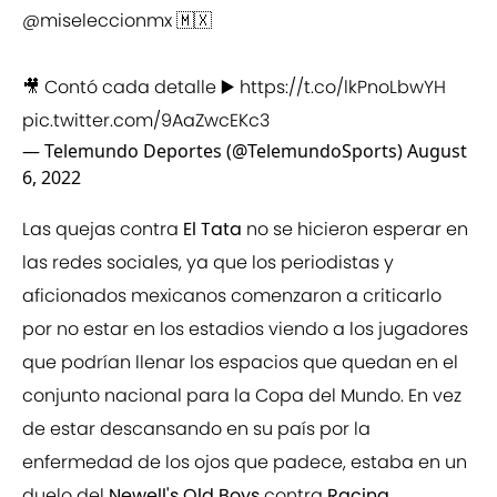
@miseleccionmx
🇲🇽
🎥 Contó cada detalle ▶️
https://t.co/lkPnoLbwYH
pic.twitter.com/9AaZwcEKc3
— Telemundo Deportes (@TelemundoSports)
August
6, 2022
Las quejas contra
El Tata
no se hicieron esperar en
las redes sociales, ya que los periodistas y
aficionados mexicanos comenzaron a criticarlo
por no estar en los estadios viendo a los jugadores
que podrían llenar los espacios que quedan en el
conjunto nacional para la Copa del Mundo. En vez
de estar descansando en su país por la
enfermedad de los ojos que padece, estaba en un
duelo del
Newell's Old Boys
contra
Racing
.