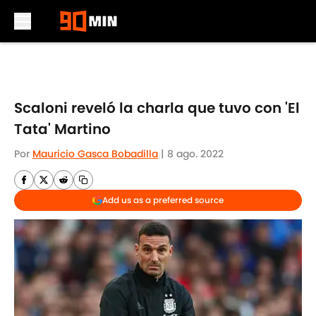
Skip to main content
Scaloni reveló la charla que tuvo con 'El
Tata' Martino
Por
Mauricio Gasca Bobadilla
|
8 ago. 2022
Add us as a preferred source