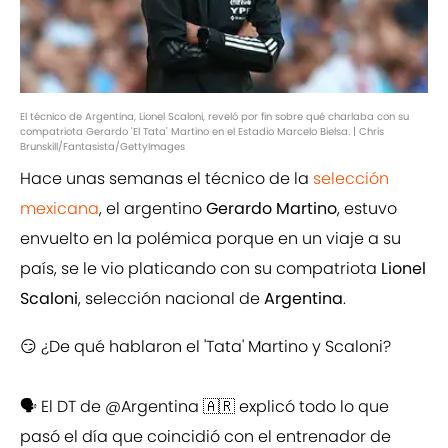
El técnico de Argentina, Lionel Scaloni, reveló por fin sobre qué charlaba con su
compatriota Gerardo 'El Tata' Martino en el Estadio Marcelo Bielsa. | Chris
Brunskill/Fantasista/GettyImages
Hace unas semanas el técnico de la
selección
mexicana
, el argentino
Gerardo Martino
, estuvo
envuelto en la polémica porque en un viaje a su
país, se le vio platicando con su compatriota
Lionel
Scaloni
, selección nacional de
Argentina
.
😏 ¿De qué hablaron el 'Tata' Martino y Scaloni?
🗣️ El DT de
@Argentina
🇦🇷 explicó todo lo que
pasó el día que coincidió con el entrenador de