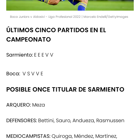
Boca Juniors v Aldosivi - Liga Profesional 2022 | Marcelo Endelli/GettyImages
ÚLTIMOS CINCO PARTIDOS EN EL
CAMPEONATO
Sarmiento:
E E E V V
Boca:
V S V V E
POSIBLE ONCE TITULAR DE SARMIENTO
ARQUERO:
Meza
DEFENSORES:
Bettini, Sauro, Andueza, Rasmussen
MEDIOCAMPISTAS:
Quiroga, Méndez, Martínez,