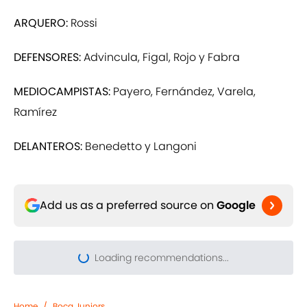
ARQUERO:
Rossi
DEFENSORES:
Advincula, Figal, Rojo y Fabra
MEDIOCAMPISTAS:
Payero, Fernández, Varela,
Ramírez
DELANTEROS:
Benedetto y Langoni
Add us as a preferred source on
Google
Loading recommendations...
Please wait while we load pers
Home
/
Boca Juniors