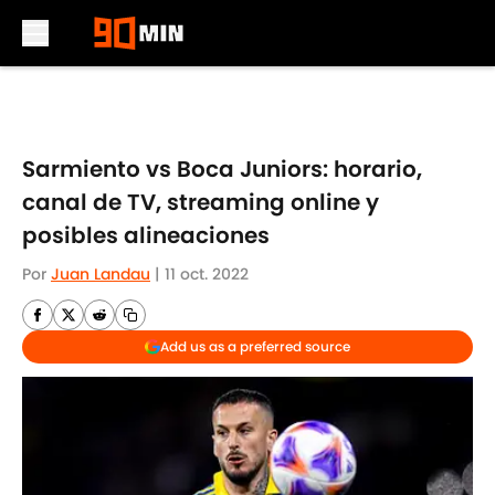
Skip to main content
Sarmiento vs Boca Juniors: horario,
canal de TV, streaming online y
posibles alineaciones
Por
Juan Landau
|
11 oct. 2022
Add us as a preferred source