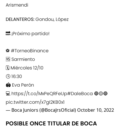
Arismendi
DELANTEROS:
Gondou, López
🔜 ¡Próximo partido!
⚽
#TorneoBinance
🆚 Sarmiento
🗓 Miércoles 12/10
🕓 16:30
🏟 Eva Perón
💻
https://t.co/MxPeQRFeUp
#DaleBoca
🔵🟡🔵
pic.twitter.com/x7gI2KB0x1
— Boca Juniors (@BocaJrsOficial)
October 10, 2022
POSIBLE ONCE TITULAR DE BOCA