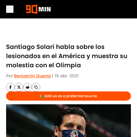
Skip to main content
Santiago Solari habla sobre los
lesionados en el América y muestra su
molestia con el Olimpia
Por
Benjamín Guerra
|
15 abr. 2021
Add us as a preferred source