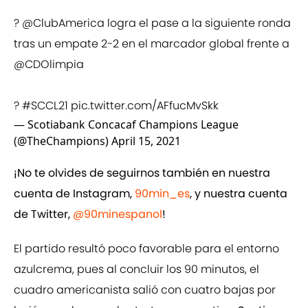
?
@ClubAmerica
logra el pase a la siguiente ronda
tras un empate 2-2 en el marcador global frente a
@CDOlimpia
?
#SCCL21
pic.twitter.com/AFfucMvSkk
— Scotiabank Concacaf Champions League
(@TheChampions)
April 15, 2021
¡No te olvides de seguirnos también en nuestra
cuenta de Instagram,
90min_es
, y nuestra cuenta
de Twitter,
@90minespanol
!
El partido resultó poco favorable para el entorno
azulcrema, pues al concluir los 90 minutos, el
cuadro americanista salió con cuatro bajas por