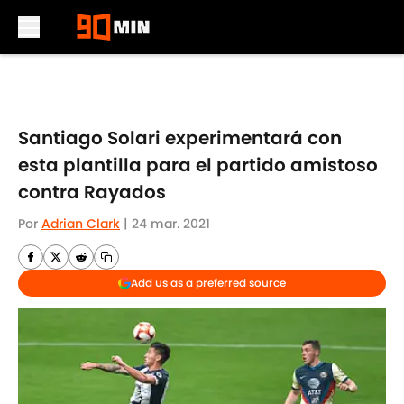
Skip to main content
Santiago Solari experimentará con
esta plantilla para el partido amistoso
contra Rayados
Por
Adrian Clark
|
24 mar. 2021
Add us as a preferred source