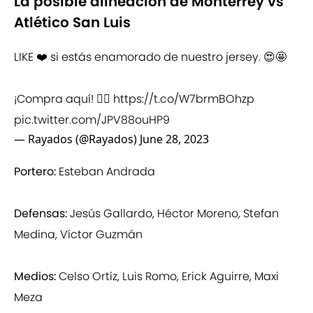
La posible alineación de Monterrey vs
Atlético San Luis
LIKE ❤️ si estás enamorado de nuestro jersey. 😍🤩
¡Compra aquí! 👉🏼
https://t.co/W7brmBOhzp
pic.twitter.com/JPV88ouHP9
— Rayados (@Rayados)
June 28, 2023
Portero:
Esteban Andrada
Defensas:
Jesús Gallardo, Héctor Moreno, Stefan
Medina, Víctor Guzmán
Medios:
Celso Ortíz, Luis Romo, Erick Aguirre, Maxi
Meza