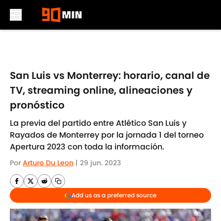
Skip to main content
San Luis vs Monterrey: horario, canal de
TV, streaming online, alineaciones y
pronóstico
La previa del partido entre Atlético San Luis y
Rayados de Monterrey por la jornada 1 del torneo
Apertura 2023 con toda la información.
Por
Arturo Du Leon
|
29 jun. 2023
Add us as a preferred source